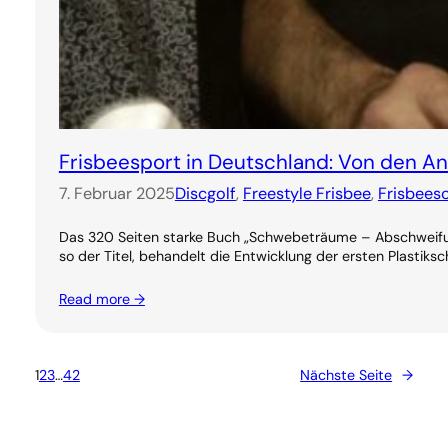
Frisbeesport in Deutschland: Von den 
7. Februar 2025
Discgolf
, 
Freestyle Frisbee
, 
Frisbees
Das 320 Seiten starke Buch „Schwebeträume – Abschweifung
so der Titel, behandelt die Entwicklung der ersten Plastiksc
Read more →
1
2
3
…
42
Nächste Seite
→