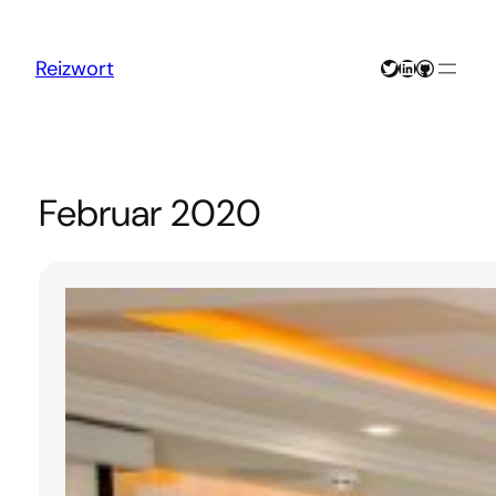
Zum
Inhalt
springen
Twitter
LinkedIn
GitHub
Reizwort
Februar 2020