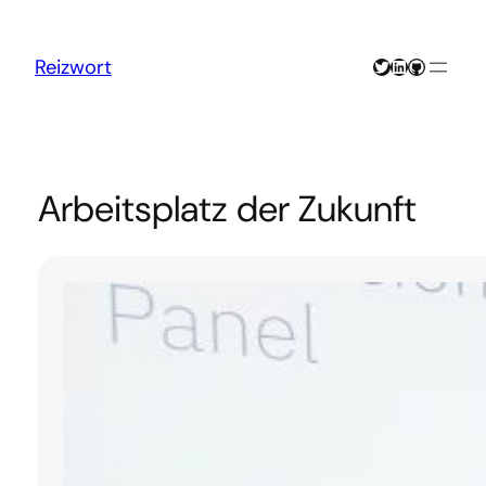
Zum
Inhalt
springen
Twitter
LinkedIn
GitHub
Reizwort
Arbeitsplatz der Zukunft