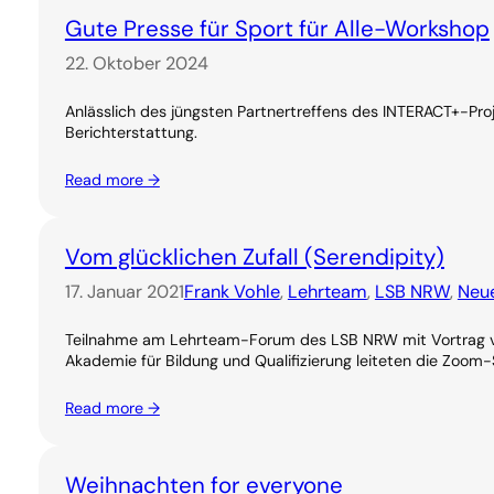
Gute Presse für Sport für Alle-Workshop
22. Oktober 2024
Anlässlich des jüngsten Partnertreffens des INTERACT+-Pro
Berichterstattung.
Read more →
Vom glücklichen Zufall (Serendipity)
17. Januar 2021
Frank Vohle
, 
Lehrteam
, 
LSB NRW
, 
Neue
Teilnahme am Lehrteam-Forum des LSB NRW mit Vortrag vo
Akademie für Bildung und Qualifizierung leiteten die Zoo
Read more →
Weihnachten for everyone