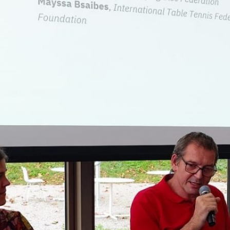
Insgesamt 200 Gäste haben
Lehrteamtreffen des LSB 
Organisatorinnen der Akadem
Zoom-Sitzung aus einem St
DOSB Führungsakademie aus
Read more →