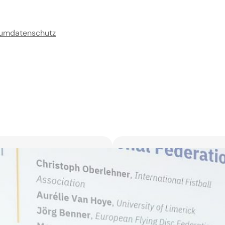
sum
datenschutz
Vom glücklichen Zu
17. Januar 2021
Frank Vohle
, 
Lehrteam
, 
Serendipity
Teilnahme am Lehrteam-Fo