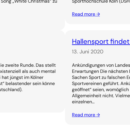
 Song „White Christmas“ zu
Sporthochschule Köln (DSHS
Read more →
Hallensport findet
13. Juni 2020
e zweite Runde. Das stellt
Ankündigungen von Landesr
xistenziell als auch mental
Erwartungen Die nächsten
 hat jüngst im Kölner
Sachen Sport zu falschen 
st“ belastender sein könne
Sportvereinen geführt. An
utschland).
geöffnet“ seien, womöglich
Allgemeinheit nicht. Vielme
einzelnen…
Read more →