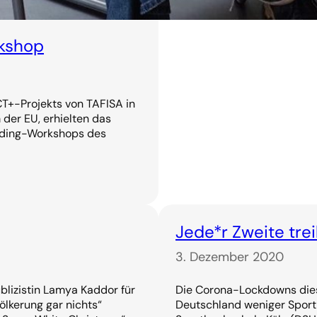
rkshop
CT+-Projekts von TAFISA in
der EU, erhielten das
ilding-Workshops des
Jede*r Zweite tre
3. Dezember 2020
blizistin Lamya Kaddor für
Die Corona-Lockdowns diese
lkerung gar nichts“
Deutschland weniger Sport 