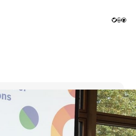
Twitter
LinkedIn
GitHu
fall (Serendipity)
LSB NRW
, 
Neue Präsenz
, 
Online-Lehre
, 
rum des LSB NRW mit Vortrag von Frank Vohle