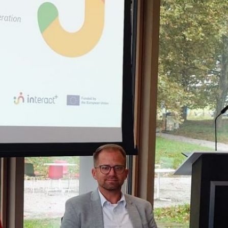
 sich beim erstmals online durchgeführten
NRW im Januar 2021 zusammengefunden. Die
ie für Bildung und Qualifizierung leiteten die
udio in Hamm, zusammen mit Linda Kübel von der
 Köln. Auftakt…