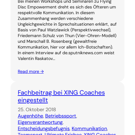
Bei meinen Workshops und Seminaren zu Flying
Disc Empowerment dreht es sich des Öfteren um
respektvolle Kommunikation. In diesem
Zusammenhang werden verschiedene
Ungleichgewichte in Sprechsituationen erklärt, auf
Basis von Paul Watzlawick (Perspektivwechsel),
Friedemann Schulz von Thun (Vier-Ohren-Modell)
und Marschall B. Rosenberg (gewaltfreie
Kommunikation, hier vor allem Ich-Botschaften).
In einem Interview auf de.sputniknews.com weist
Valentin Raskatov…
Read more →
Fachbeitrag bei XING Coaches
eingestellt
25. Oktober 2018
Augenhöhe
, 
Betriebssport
, 
Eigenverantwortung
, 
Entscheidungsbefugnis
, 
Kommunikation
, 
Teamsport
, 
Ultimate Frisbee
, 
XING Coaches