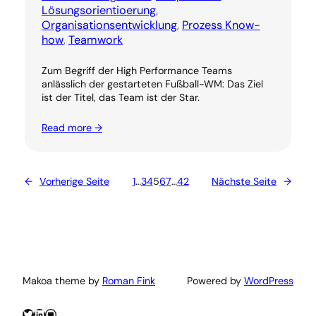
Lösungsorientioerung
, 
Organisationsentwicklung
, 
Prozess Know-
how
, 
Teamwork
Zum Begriff der High Performance Teams
anlässlich der gestarteten Fußball-WM: Das Ziel
ist der Titel, das Team ist der Star.
Read more →
←
Vorherige Seite
1
…
3
4
5
6
7
…
42
Nächste Seite
→
Makoa theme by
Roman Fink
Powered by
WordPress
Twitter
LinkedIn
GitHub