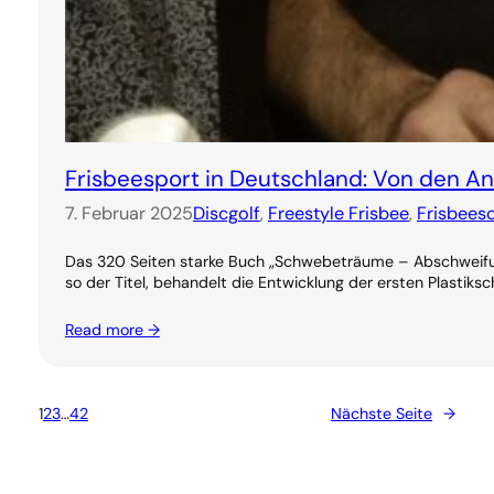
Frisbeesport in Deutschland: Von den 
7. Februar 2025
Discgolf
, 
Freestyle Frisbee
, 
Frisbees
Das 320 Seiten starke Buch „Schwebeträume – Abschweifung
so der Titel, behandelt die Entwicklung der ersten Plastiksc
Read more →
1
2
3
…
42
Nächste Seite
→