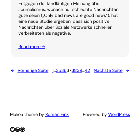
Entgegen der landläufigen Meinung über
Journalismus, wonach nur schlechte Nachrichten
gute seien („Only bad news are good news“), hat
eine neue Studie ergeben, dass sich positive
Nachrichten über Soziale Netzwerke schneller
verbreiteten als negative.
Read more →
←
Vorherige Seite
1
…
35
36
37
38
39
…
42
Nächste Seite
→
Makoa theme by
Roman Fink
Powered by
WordPress
Twitter
LinkedIn
GitHub