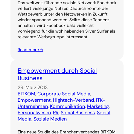
Das weltweit führende soziale Netzwerk Facebook
verliert viele junge Nutzer. Dadurch könnte der
Wettbewerb unter den Netzwerken in Zukunft
wieder spannend werden. Sollte diese Tendenz
anhalten, wird Facebook bald vielleicht
vorwiegend für die wohlhabenden Silver Surfer als
relevante Werbegruppe interessant.
Read more →
Empowerment durch Social
Business
29. März 2013
BITKOM
, 
Corporate Social Media
, 
Empowerment
, 
Hightech-Verband
, 
ITK-
Unternehmen
, 
Kommunikation
, 
Marketing
, 
Personalwesen
, 
PR
, 
Social Business
, 
Social
Media
, 
Soziale Medien
Eine neue Studie des Branchenverbandes BITKOM