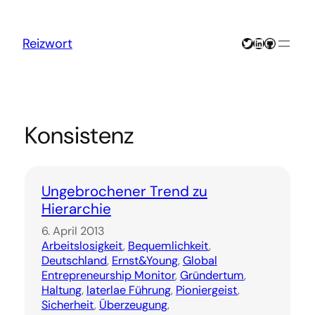
Zum
Inhalt
springen
Twitter
LinkedIn
GitHub
Reizwort
Konsistenz
Ungebrochener Trend zu
Hierarchie
6. April 2013
Arbeitslosigkeit
, 
Bequemlichkeit
, 
Deutschland
, 
Ernst&Young
, 
Global
Entrepreneurship Monitor
, 
Gründertum
, 
Haltung
, 
laterlae Führung
, 
Pioniergeist
, 
Sicherheit
, 
Überzeugung
, 