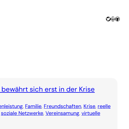
Twitter
LinkedIn
GitHu
bewährt sich erst in der Krise
enleistung
, 
Familie
, 
Freundschaften
, 
Krise
, 
reelle
 
soziale Netzwerke
, 
Vereinsamung
, 
virtuelle