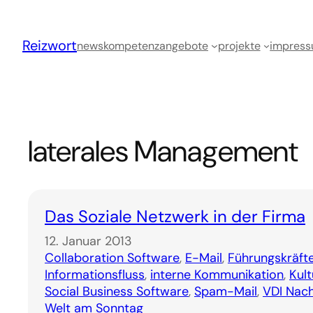
Zum
Inhalt
Reizwort
springen
news
kompetenz
angebote
projekte
impres
laterales Management
Das Soziale Netzwerk in der Firma
12. Januar 2013
Collaboration Software
, 
E-Mail
, 
Führungskräft
Informationsfluss
, 
interne Kommunikation
, 
Kul
Social Business Software
, 
Spam-Mail
, 
VDI Nach
Welt am Sonntag