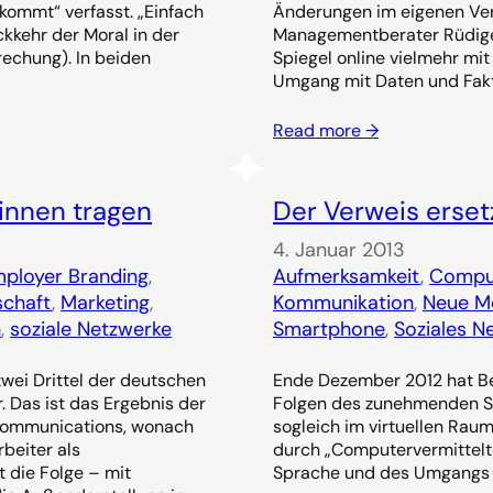
kommt“ verfasst. „Einfach
Änderungen im eigenen Verh
ckkehr der Moral in der
Managementberater Rüdiger
echung). In beiden
Spiegel online vielmehr mit
Umgang mit Daten und Fakt
Read more →
innen tragen
Der Verweis erset
4. Januar 2013
ployer Branding
, 
Aufmerksamkeit
, 
Comput
chaft
, 
Marketing
, 
Kommunikation
, 
Neue M
n
, 
soziale Netzwerke
Smartphone
, 
Soziales N
wei Drittel der deutschen
Ende Dezember 2012 hat Be
. Das ist das Ergebnis der
Folgen des zunehmenden So
 Communications, wonach
sogleich im virtuellen Raum
beiter als
durch „Computervermittelt
t die Folge – mit
Sprache und des Umgangs m