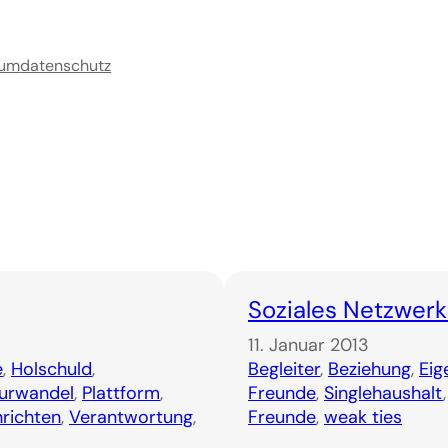
sum
datenschutz
Soziales Netzwerk 
11. Januar 2013
e
, 
Holschuld
, 
Begleiter
, 
Beziehung
, 
Eig
turwandel
, 
Plattform
, 
Freunde
, 
Singlehaushalt
,
richten
, 
Verantwortung
, 
Freunde
, 
weak ties