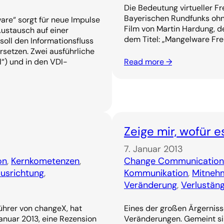
Die Bedeutung virtueller Fr
Bayerischen Rundfunks ohne
ware“ sorgt für neue Impulse
Film von Martin Hardung, de
ustausch auf einer
dem Titel: „Mangelware Fr
 soll den Informationsfluss
rsetzen. Zwei ausführliche
l“) und in den VDI-
Read more →
Zeige mir, wofür es
7. Januar 2013
on
, 
Kernkometenzen
, 
Change Communication
usrichtung
, 
Kommunikation
, 
Mitneh
Veränderung
, 
Verlustän
ührer von changeX, hat
Eines der großen Ärgernisse
anuar 2013, eine Rezension
Veränderungen. Gemeint si