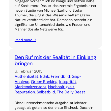
hingegen vornehmlich ihr Image und setzen dabei
auf Konkurrenz. Das ist das zentrale Ergebnis einer
neuen Studie von Michael Szell und Stefan
Thurner, die jüngst das Wissenschaftsmagazin
Nature veröffentlicht hat. Demnach besteht ein
signifikanter Unterschied darin, wie Frauen und
Männer Soziale Netzwerke für…
Read more →
Den Ruf mit der Realität in Einklang
bringen
6. Februar 2013
Authentizität
, 
Ethik
, 
Fremdbild
, 
Gap-
Analyse
, 
Green Ranking
, 
Integrität
, 
Markenakzeptanz
, 
Nachhaltigkeit
, 
Reputation
, 
Selbstbild
, 
The Daily Beast
Diese unternehmerische Aufgabe ist leichter
gesagt als getan, so der erste Eindruck. Dass ein