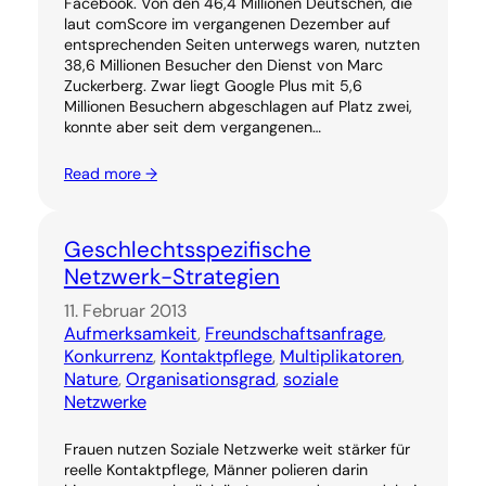
Facebook. Von den 46,4 Millionen Deutschen, die
laut comScore im vergangenen Dezember auf
entsprechenden Seiten unterwegs waren, nutzten
38,6 Millionen Besucher den Dienst von Marc
Zuckerberg. Zwar liegt Google Plus mit 5,6
Millionen Besuchern abgeschlagen auf Platz zwei,
konnte aber seit dem vergangenen…
Read more →
Geschlechtsspezifische
Netzwerk-Strategien
11. Februar 2013
Aufmerksamkeit
, 
Freundschaftsanfrage
, 
Konkurrenz
, 
Kontaktpflege
, 
Multiplikatoren
, 
Nature
, 
Organisationsgrad
, 
soziale
Netzwerke
Frauen nutzen Soziale Netzwerke weit stärker für
reelle Kontaktpflege, Männer polieren darin