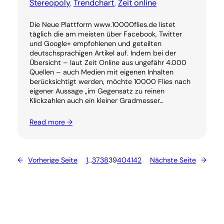
Stereopoly
, 
Trendchart
, 
Zeit online
Die Neue Plattform www.10000flies.de listet
täglich die am meisten über Facebook, Twitter
und Google+ empfohlenen und geteilten
deutschsprachigen Artikel auf. Indem bei der
Übersicht – laut Zeit Online aus ungefähr 4.000
Quellen – auch Medien mit eigenen Inhalten
berücksichtigt werden, möchte 10000 Flies nach
eigener Aussage „im Gegensatz zu reinen
Klickzahlen auch ein kleiner Gradmesser…
Read more →
←
Vorherige Seite
1
…
37
38
39
40
41
42
Nächste Seite
→