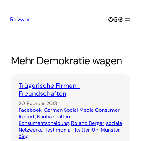
Zum
Inhalt
springen
Twitter
LinkedIn
GitHub
Reizwort
Mehr Demokratie wagen
Trügerische Firmen-
Freundschaften
20. Februar 2013
Facebook
, 
German Social Media Consumer
Report
, 
Kaufverhalten
, 
Konsumentscheidung
, 
Roland Berger
, 
soziale
Netzwerke
, 
Testimonial
, 
Twitter
, 
Uni Münster
, 
Xing