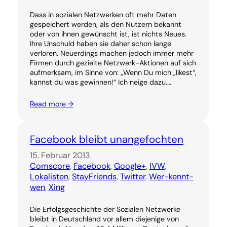
Dass in sozialen Netzwerken oft mehr Daten
gespeichert werden, als den Nutzern bekannt
oder von ihnen gewünscht ist, ist nichts Neues.
Ihre Unschuld haben sie daher schon lange
verloren. Neuerdings machen jedoch immer mehr
Firmen durch gezielte Netzwerk-Aktionen auf sich
aufmerksam, im Sinne von: „Wenn Du mich „likest“,
kannst du was gewinnen!“ Ich neige dazu,…
Read more →
Facebook bleibt unangefochten
15. Februar 2013
Comscore
, 
Facebook
, 
Google+
, 
IVW
, 
Lokalisten
, 
StayFriends
, 
Twitter
, 
Wer-kennt-
wen
, 
Xing
Die Erfolgsgeschichte der Sozialen Netzwerke
bleibt in Deutschland vor allem diejenige von