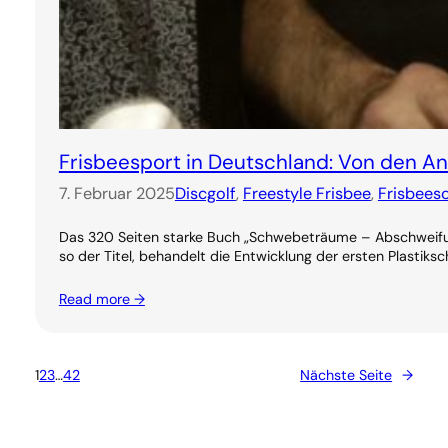
Frisbeesport in Deutschland: Von den 
7. Februar 2025
Discgolf
, 
Freestyle Frisbee
, 
Frisbees
Das 320 Seiten starke Buch „Schwebeträume – Abschweifung
so der Titel, behandelt die Entwicklung der ersten Plastiksc
Read more →
1
2
3
…
42
Nächste Seite
→