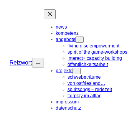
Zum
Inhalt
springen
news
kompetenz
angebote
flying disc empowerment
spirit of the game-workshops
interact+ capacity building
Reizwort
öffentlichkeitsarbeit
projekte
schwebeträume
von ostfriesland…
spiritsongs – redezeit
fairplay im alltag
impressum
datenschutz