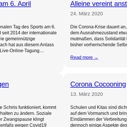
m 6. April
Alleine vereint an
24. März 2020
onalen Tag des Sports am 6.
Die Corona-Krise dauert an
 seit 2014 der internationale
dem Ausnahmezustand etwas
 Die gemeinnützige
mutmaßen, dass Solidarität k
dbach hat aus diesem Anlass
bisher vorherrschende Selb
s Live-Online-Tagung…
Read more →
gen
Corona Cocooning
13. März 2020
e Schiris funktioniert, kommt
Schulen und Kitas sind dicht.
rhalten zu ändern. Soziale
auf dem Vormarsch und brin
er Zwangspause klingt
Eindämmen der Verbreitung 
denfalls wegen Covid19
dennoch einige Aspekte des