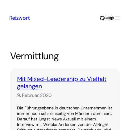
Zum
Inhalt
springen
Twitter
LinkedIn
GitHub
Reizwort
Vermittlung
Mit Mixed-Leadership zu Vielfalt
gelangen
9. Februar 2020
Die Führungsebene in deutschen Unternehmen ist
immer noch sehr einseitig von Männern dominiert.
Darauf hat jüngst News Aktuell mit einem
Interview mit Wiebke Andersen von der AllBright
Stiftung aufmerksam gemacht. Deutschland wird