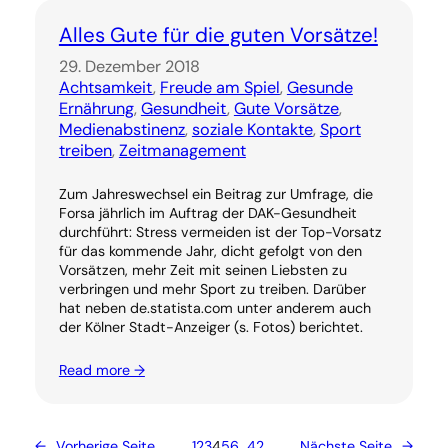
Alles Gute für die guten Vorsätze!
29. Dezember 2018
Achtsamkeit
, 
Freude am Spiel
, 
Gesunde
Ernährung
, 
Gesundheit
, 
Gute Vorsätze
, 
Medienabstinenz
, 
soziale Kontakte
, 
Sport
treiben
, 
Zeitmanagement
Zum Jahreswechsel ein Beitrag zur Umfrage, die
Forsa jährlich im Auftrag der DAK-Gesundheit
durchführt: Stress vermeiden ist der Top-Vorsatz
für das kommende Jahr, dicht gefolgt von den
Vorsätzen, mehr Zeit mit seinen Liebsten zu
verbringen und mehr Sport zu treiben. Darüber
hat neben de.statista.com unter anderem auch
der Kölner Stadt-Anzeiger (s. Fotos) berichtet.
Read more →
←
Vorherige Seite
1
2
3
4
5
6
…
42
Nächste Seite
→