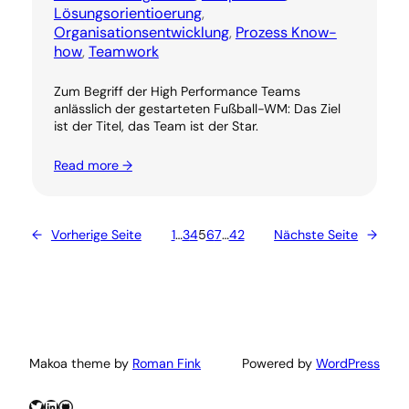
Lösungsorientioerung
, 
Organisationsentwicklung
, 
Prozess Know-
how
, 
Teamwork
Zum Begriff der High Performance Teams
anlässlich der gestarteten Fußball-WM: Das Ziel
ist der Titel, das Team ist der Star.
Read more →
←
Vorherige Seite
1
…
3
4
5
6
7
…
42
Nächste Seite
→
Makoa theme by
Roman Fink
Powered by
WordPress
Twitter
LinkedIn
GitHub