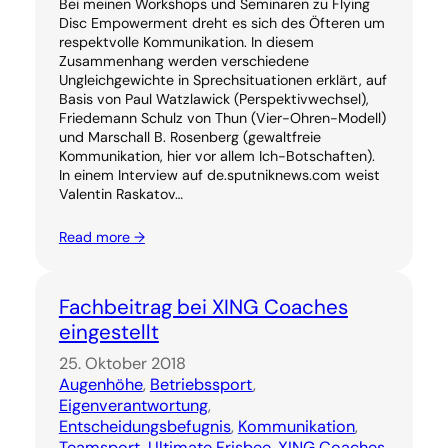
Bei meinen Workshops und Seminaren zu Flying
Disc Empowerment dreht es sich des Öfteren um
respektvolle Kommunikation. In diesem
Zusammenhang werden verschiedene
Ungleichgewichte in Sprechsituationen erklärt, auf
Basis von Paul Watzlawick (Perspektivwechsel),
Friedemann Schulz von Thun (Vier-Ohren-Modell)
und Marschall B. Rosenberg (gewaltfreie
Kommunikation, hier vor allem Ich-Botschaften).
In einem Interview auf de.sputniknews.com weist
Valentin Raskatov…
Read more →
Fachbeitrag bei XING Coaches
eingestellt
25. Oktober 2018
Augenhöhe
, 
Betriebssport
, 
Eigenverantwortung
, 
Entscheidungsbefugnis
, 
Kommunikation
, 
Teamsport
, 
Ultimate Frisbee
, 
XING Coaches