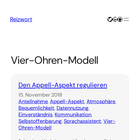
Zum
Inhalt
springen
Twitter
LinkedIn
GitHub
Reizwort
Vier-Ohren-Modell
Den Appell-Aspekt regulieren
15. November 2018
Anteilnahme
, 
Appell-Aspekt
, 
Atmosphäre
, 
Bequemlichkeit
, 
Datennutzung
, 
Einverständnis
, 
Kommunikation
, 
Selbstoffenbarung
, 
Sprachassistent
, 
Vier-
Ohren-Modell