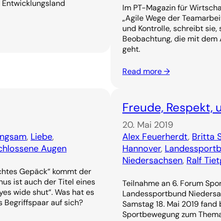
ls Entwicklungsland
Im PT-Magazin für Wirtsch
„Agile Wege der Teamarbeit
und Kontrolle, schreibt sie
Beobachtung, die mit dem 
geht.
Read more →
Freude, Respekt, 
20. Mai 2019
angsam
, 
Liebe
, 
Alex Feuerherdt
, 
Britta 
chlossene Augen
Hannover
, 
Landessportb
Niedersachsen
, 
Ralf Tie
chtes Gepäck“ kommt der
us ist auch der Titel eines
Teilnahme an 6. Forum Spo
Eyes wide shut“. Was hat es
Landessportbund Niedersa
Begriffspaar auf sich?
Samstag 18. Mai 2019 fand
Sportbewegung zum Thema 