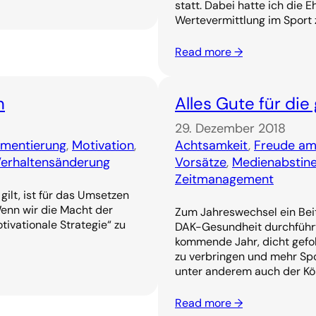
statt. Dabei hatte ich die 
Wertevermittlung im Sport 
Read more →
n
Alles Gute für die
29. Dezember 2018
ementierung
, 
Motivation
, 
Achtsamkeit
, 
Freude am
erhaltensänderung
Vorsätze
, 
Medienabstin
Zeitmanagement
ilt, ist für das Umsetzen
enn wir die Macht der
Zum Jahreswechsel ein Beit
ivationale Strategie“ zu
DAK-Gesundheit durchführt:
kommende Jahr, dicht gefol
zu verbringen und mehr Spo
unter anderem auch der Köl
Read more →