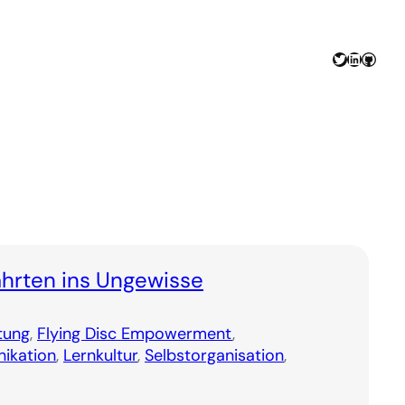
Twitter
LinkedIn
GitHu
ahrten ins Ungewisse
tung
, 
Flying Disc Empowerment
, 
ikation
, 
Lernkultur
, 
Selbstorganisation
, 