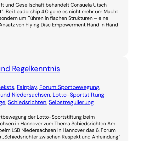
aft und Gesellschaft behandelt Consuela Utsch
“. Bei Leadership 4.0 gehe es nicht mehr um Macht
, sondern um Führen in flachen Strukturen – eine
Ansatz von Flying Disc Empowerment Hand in Hand
und Regelkenntnis
Seksts
, 
Fairplay
, 
Forum Sportbewegung
, 
und Niedersachsen
, 
Lotto-Sportstiftung
tge
, 
Schiedsrichten
, 
Selbstregulierung
rtbewegung der Lotto-Sportstiftung beim
chsen in Hannover zum Thema Schiedsrichten Am
 beim LSB Niedersachsen in Hannover das 6. Forum
„Schiedsrichter zwischen Respekt und Anfeindung“