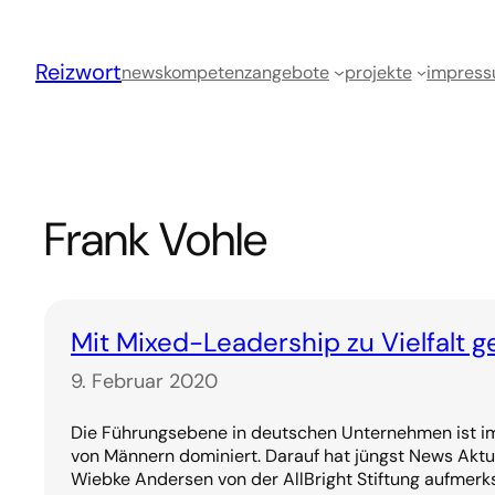
Zum
Inhalt
Reizwort
springen
news
kompetenz
angebote
projekte
impres
Frank Vohle
Mit Mixed-Leadership zu Vielfalt g
9. Februar 2020
Die Führungsebene in deutschen Unternehmen ist im
von Männern dominiert. Darauf hat jüngst News Aktue
Wiebke Andersen von der AllBright Stiftung aufme