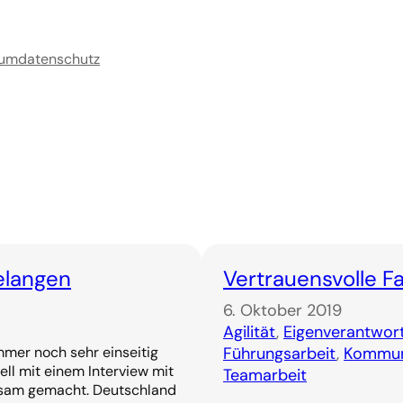
sum
datenschutz
elangen
Vertrauensvolle F
6. Oktober 2019
Agilität
, 
Eigenverantwor
mer noch sehr einseitig
Führungsarbeit
, 
Kommun
ll mit einem Interview mit
Teamarbeit
rksam gemacht. Deutschland