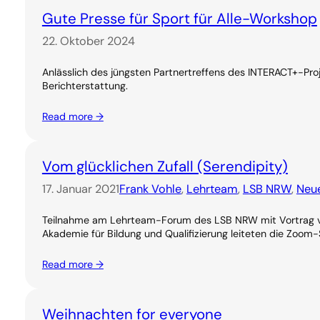
Gute Presse für Sport für Alle-Workshop
22. Oktober 2024
Anlässlich des jüngsten Partnertreffens des INTERACT+-Pro
Berichterstattung.
Read more →
Vom glücklichen Zufall (Serendipity)
17. Januar 2021
Frank Vohle
, 
Lehrteam
, 
LSB NRW
, 
Neue
Teilnahme am Lehrteam-Forum des LSB NRW mit Vortrag vo
Akademie für Bildung und Qualifizierung leiteten die Zoo
Read more →
Weihnachten for everyone