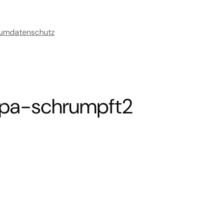
sum
datenschutz
opa-schrumpft2