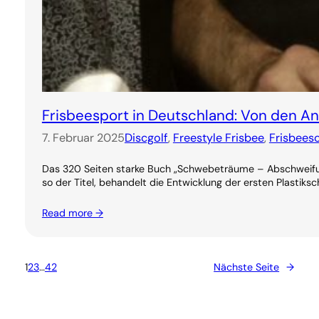
Frisbeesport in Deutschland: Von den 
7. Februar 2025
Discgolf
, 
Freestyle Frisbee
, 
Frisbees
Das 320 Seiten starke Buch „Schwebeträume – Abschweifung
so der Titel, behandelt die Entwicklung der ersten Plastiksc
Read more →
1
2
3
…
42
Nächste Seite
→