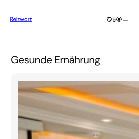
Zum
Inhalt
springen
Twitter
LinkedIn
GitHub
Reizwort
Gesunde Ernährung