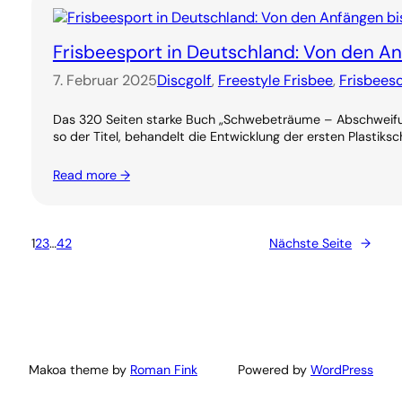
Frisbeesport in Deutschland: Von den 
7. Februar 2025
Discgolf
, 
Freestyle Frisbee
, 
Frisbees
Das 320 Seiten starke Buch „Schwebeträume – Abschweifung
so der Titel, behandelt die Entwicklung der ersten Plastiksc
Read more →
1
2
3
…
42
Nächste Seite
→
Makoa theme by
Roman Fink
Powered by
WordPress