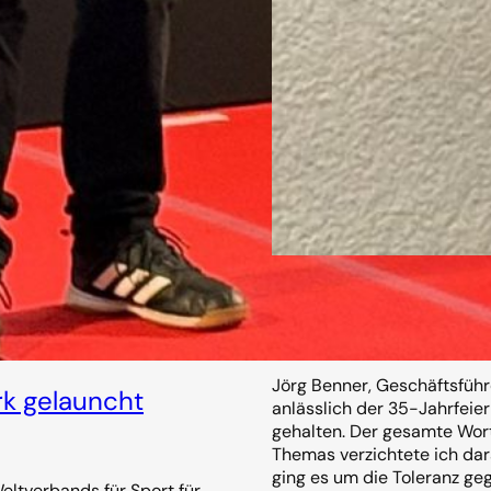
Was bedeutet uns 
14. November 2025
Jörg Benner, Geschäftsfüh
k gelauncht
anlässlich der 35-Jahrfeie
gehalten. Der gesamte Wort
Themas verzichtete ich da
ging es um die Toleranz ge
ltverbands für Sport für