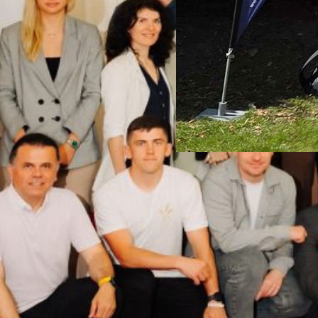
Auftakt zu erneue
26. Mai 2026
Einladung des Ultimate-T
nach Verden Am Samstag 23
Verden mit dem Braunschwe
halten, der den Auftakt zu
werden nach vorheriger Ab
Ultimate Spirits behandelt.