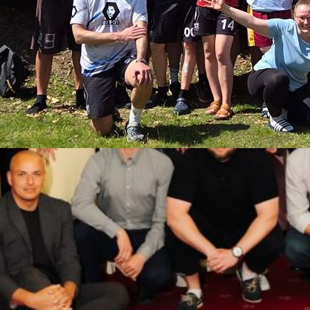
rten Spirit-Workshops
eams RotPot vom MTV Braunschweig zum Workshop
. Mai 2026 konnte ich in der Jugendherberge
iger Ultimate-Team RotPot einen Spirit-Workshop
 einer neuen Angebotsreihe darstellt. Je Workshop
sprache nur zwei der fünf Kompetenzbereiche des
 In diesem…