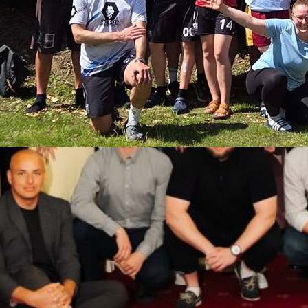
rten Spirit-Workshops
eams RotPot vom MTV Braunschweig zum Workshop
. Mai 2026 konnte ich in der Jugendherberge
iger Ultimate-Team RotPot einen Spirit-Workshop
 einer neuen Angebotsreihe darstellt. Je Workshop
sprache nur zwei der fünf Kompetenzbereiche des
 In diesem…