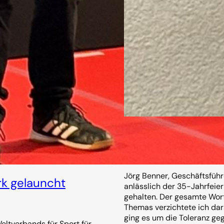
Was bedeutet uns 
14. November 2025
Jörg Benner, Geschäftsfüh
k gelauncht
anlässlich der 35-Jahrfeie
gehalten. Der gesamte Wort
Themas verzichtete ich da
ging es um die Toleranz ge
ltverbands für Sport für