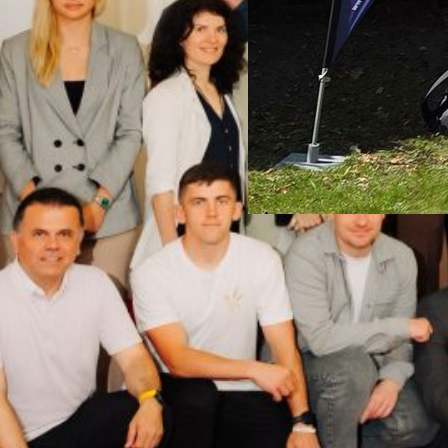
Auftakt zu erneue
26. Mai 2026
Einladung des Ultimate-T
nach Verden Am Samstag 23
Verden mit dem Braunschwe
halten, der den Auftakt zu
werden nach vorheriger Ab
Ultimate Spirits behandelt.