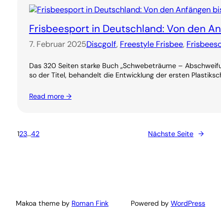
Frisbeesport in Deutschland: Von den 
7. Februar 2025
Discgolf
, 
Freestyle Frisbee
, 
Frisbees
Das 320 Seiten starke Buch „Schwebeträume – Abschweifung
so der Titel, behandelt die Entwicklung der ersten Plastiksc
Read more →
1
2
3
…
42
Nächste Seite
→
Makoa theme by
Roman Fink
Powered by
WordPress