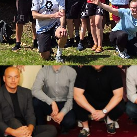
rten Spirit-Workshops
eams RotPot vom MTV Braunschweig zum Workshop
. Mai 2026 konnte ich in der Jugendherberge
iger Ultimate-Team RotPot einen Spirit-Workshop
 einer neuen Angebotsreihe darstellt. Je Workshop
sprache nur zwei der fünf Kompetenzbereiche des
 In diesem…