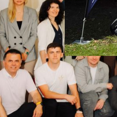
Auftakt zu erneue
26. Mai 2026
Einladung des Ultimate-T
nach Verden Am Samstag 23
Verden mit dem Braunschwe
halten, der den Auftakt zu
werden nach vorheriger Ab
Ultimate Spirits behandelt.