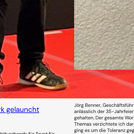
Was bedeutet uns 
14. November 2025
Jörg Benner, Geschäftsfüh
k gelauncht
anlässlich der 35-Jahrfeie
gehalten. Der gesamte Wort
Themas verzichtete ich da
ging es um die Toleranz ge
ltverbands für Sport für