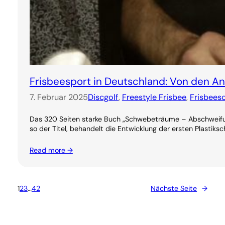
Frisbeesport in Deutschland: Von den 
7. Februar 2025
Discgolf
, 
Freestyle Frisbee
, 
Frisbees
Das 320 Seiten starke Buch „Schwebeträume – Abschweifung
so der Titel, behandelt die Entwicklung der ersten Plastiksc
Read more →
1
2
3
…
42
Nächste Seite
→