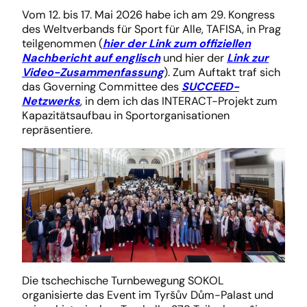
Vom 12. bis 17. Mai 2026 habe ich am 29. Kongress
des Weltverbands für Sport für Alle, TAFISA, in Prag
teilgenommen (
hier der Link zum offiziellen
Nachbericht auf englisch
und hier der
Link zur
Video-Zusammenfassung
). Zum Auftakt traf sich
das Governing Committee des
SUCCEED-
Netzwerks
, in dem ich das INTERACT-Projekt zum
Kapazitätsaufbau in Sportorganisationen
repräsentiere.
Die tschechische Turnbewegung SOKOL
organisierte das Event im Tyršův Dům-Palast und