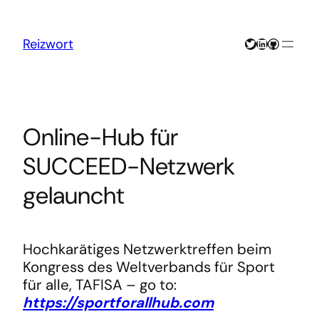
Zum
Inhalt
springen
Twitter
LinkedIn
GitHub
Reizwort
Online-Hub für
SUCCEED-Netzwerk
gelauncht
Hochkarätiges Netzwerktreffen beim
Kongress des Weltverbands für Sport
für alle, TAFISA – go to:
https://sportforallhub.com