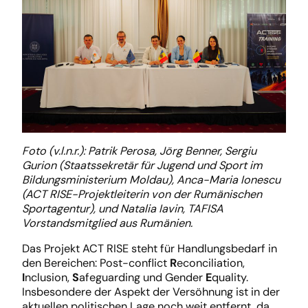
Foto (v.l.n.r.): Patrik Perosa, Jörg Benner, Sergiu
Gurion (Staatssekretär für Jugend und Sport im
Bildungsministerium Moldau), Anca-Maria Ionescu
(ACT RISE-Projektleiterin von der Rumänischen
Sportagentur), und Natalia Iavin, TAFISA
Vorstandsmitglied aus Rumänien.
Das Projekt ACT RISE steht für Handlungsbedarf in
den Bereichen: Post-conflict
R
econciliation,
I
nclusion,
S
afeguarding und Gender
E
quality.
Insbesondere der Aspekt der Versöhnung ist in der
aktuellen politischen Lage noch weit entfernt, da