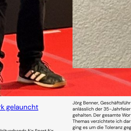
Was bedeutet uns 
14. November 2025
Jörg Benner, Geschäftsfüh
k gelauncht
anlässlich der 35-Jahrfeie
gehalten. Der gesamte Wort
Themas verzichtete ich da
ging es um die Toleranz ge
ltverbands für Sport für