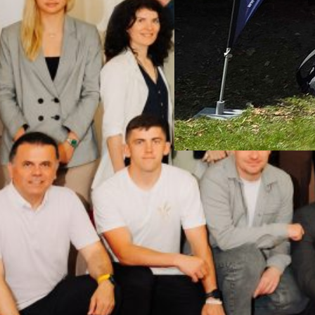
Auftakt zu erneue
26. Mai 2026
Einladung des Ultimate-T
nach Verden Am Samstag 23
Verden mit dem Braunschwe
halten, der den Auftakt zu
werden nach vorheriger Ab
Ultimate Spirits behandelt.