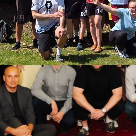
rten Spirit-Workshops
eams RotPot vom MTV Braunschweig zum Workshop
. Mai 2026 konnte ich in der Jugendherberge
iger Ultimate-Team RotPot einen Spirit-Workshop
 einer neuen Angebotsreihe darstellt. Je Workshop
sprache nur zwei der fünf Kompetenzbereiche des
 In diesem…