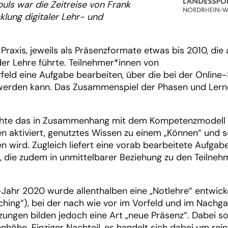
ls war die Zeitreise von Frank
lung digitaler Lehr- und
 Praxis, jeweils als Präsenzformate etwas bis 2010, die
der Lehre führte. Teilnehmer*innen von
eld eine Aufgabe bearbeiten, über die bei der Online-
 werden kann. Das Zusammenspiel der Phasen und Lerno
chte das in Zusammenhang mit dem Kompetenzmodell
 aktiviert, genutztes Wissen zu einem „Können“ und 
 wird. Zugleich liefert eine vorab bearbeitete Aufgabe
l, die zudem in unmittelbarer Beziehung zu den Teilne
ahr 2020 wurde allenthalben eine „Notlehre“ entwick
hing“), bei der nach wie vor im Vorfeld und im Nachg
ungen bilden jedoch eine Art „neue Präsenz“. Dabei sol
nhöhe. Einziger Nachteil, es handelt sich dabei um rei