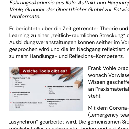
Führungsakademie aus Köln. Auftakt und Hauptimpu
Vohle, Gründer der Ghostthinker GmbH zur Entwick
Lernformate.
Er berichtete über die Zeit getrennter Theorie und
Learning zu einer „zeitlich-räumlichen Streckung“ 
Ausbildungsveranstaltungen können seither im Vorf
gesprochen wird und die im Nachgang reflektiert
zu mehr Handlungs- und Reflexions-Kompetenz.
Frank Vohle bra
wonach Vorwissen
Wissen geschaffen
an Praxismateria
steht.
Mit dem Corona-J
(„emergency teac
„asynchron“ gearbeitet wird. Die gemeinsamen Sitz
möglichst alles synchron stattfinden, und auf Auge