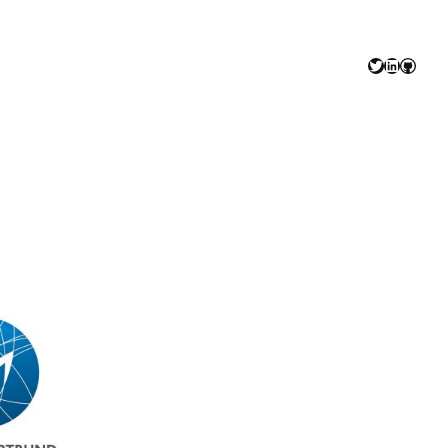
Twitter
LinkedIn
GitHu