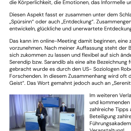
die Körperlichkeit, die Emotionen, das Informelle 
Diesen Aspekt fasst er zusammen unter dem Schlagwo
„Spürsinn“ oder auch „Entdeckung“. Zusammengen
entwickeln, glückliche und unerwartete Entdecku
Das kann im online-Meeting damit beginnen, eine
vorzunehmen. Nach meiner Auffassung steht der Beg
sich zukommen zu lassen und flexibel auf sich änd
Serendip bzw. Sarandib als eine alte Bezeichnung f
gebracht wurde es durch den US- Soziologen Robe
Forschenden. In diesem Zusammenhang wird oft der 
Geist“. Das Wort gemahnt jedoch auch an „Serenity
Im weiteren Verl
und kommenden d
zahlreiche Tipps 
Beteiligung zahl
Führungsakademie
Veranstaltung!