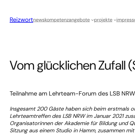
Zum
Inhalt
Reizwort
springen
news
kompetenz
angebote
projekte
impres
Vom glücklichen Zufall (
Teilnahme am Lehrteam-Forum des LSB NRW 
Insgesamt 200 Gäste haben sich beim erstmals on
Lehrteamtreffen des LSB NRW im Januar 2021 zu
Organisatorinnen der Akademie für Bildung und Qua
Sitzung aus einem Studio in Hamm, zusammen mit