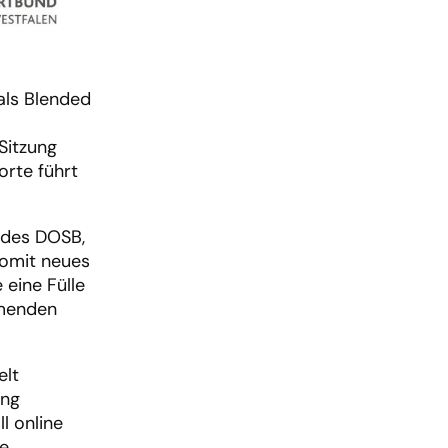
 als Blended
Sitzung
rte führt
 des DOSB,
somit neues
 eine Fülle
hmenden
elt
ang
l online
ne