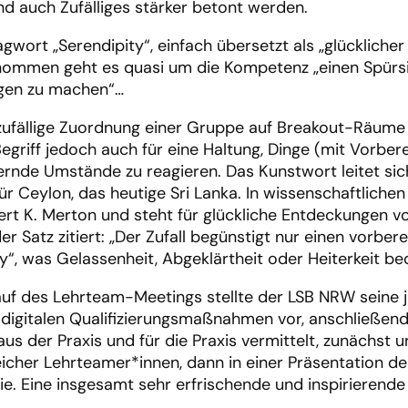
und auch Zufälliges stärker betont werden.
rt „Serendipity“, einfach übersetzt als „glücklicher Z
ommen geht es quasi um die Kompetenz „einen Spürsi
ngen zu machen“…
 zufällige Zuordnung einer Gruppe auf Breakout-Räume
riff jedoch auch für eine Haltung, Dinge (mit Vorbere
ernde Umstände zu reagieren. Das Kunstwort leitet si
ür Ceylon, das heutige Sri Lanka. In wissenschaftliche
rt K. Merton und steht für glückliche Entdeckungen v
Satz zitiert: „Der Zufall begünstigt nur einen vorbere
“, was Gelassenheit, Abgeklärtheit oder Heiterkeit be
auf des Lehrteam-Meetings stellte der LSB NRW seine 
igitalen Qualifizierungsmaßnahmen vor, anschließen
aus der Praxis und für die Praxis vermittelt, zunächst u
reicher Lehrteamer*innen, dann in einer Präsentation 
. Eine insgesamt sehr erfrischende und inspirierende