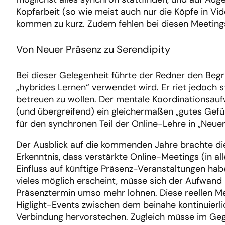
Kopfarbeit (so wie meist auch nur die Köpfe in Vid
kommen zu kurz. Zudem fehlen bei diesen Meetings
Von Neuer Präsenz zu Serendipity
Bei dieser Gelegenheit führte der Redner den Begrif
„hybrides Lernen“ verwendet wird. Er riet jedoch 
betreuen zu wollen. Der mentale Koordinationsauf
(und übergreifend) ein gleichermaßen „gutes Gefühl
für den synchronen Teil der Online-Lehre in „Neuer
Der Ausblick auf die kommenden Jahre brachte die
Erkenntnis, dass verstärkte Online-Meetings (in al
Einfluss auf künftige Präsenz-Veranstaltungen ha
vieles möglich erscheint, müsse sich der Aufwand
Präsenztermin umso mehr lohnen. Diese reellen M
Higlight-Events zwischen dem beinahe kontinuierl
Verbindung hervorstechen. Zugleich müsse im Ge