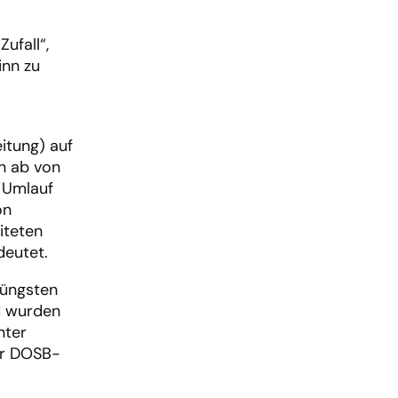
ufall“,
nn zu
itung) auf
ch ab von
n Umlauf
on
iteten
deutet.
jüngsten
d wurden
nter
der DOSB-