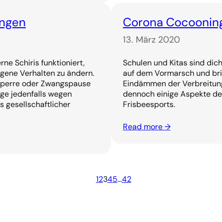
ungen
Corona Cocoonin
13. März 2020
ne Schiris funktioniert,
Schulen und Kitas sind dicht
igene Verhalten zu ändern.
auf dem Vormarsch und brin
ssperre oder Zwangspause
Eindämmen der Verbreitung 
nge jedenfalls wegen
dennoch einige Aspekte de
s gesellschaftlicher
Frisbeesports.
Read more →
1
2
3
4
5
…
42