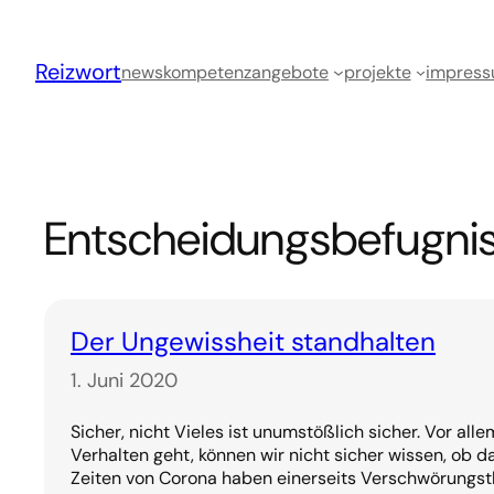
Zum
Inhalt
Reizwort
springen
news
kompetenz
angebote
projekte
impres
Entscheidungsbefugni
Der Ungewissheit standhalten
1. Juni 2020
Sicher, nicht Vieles ist unumstößlich sicher. Vor al
Verhalten geht, können wir nicht sicher wissen, ob das 
Zeiten von Corona haben einerseits Verschwörungst