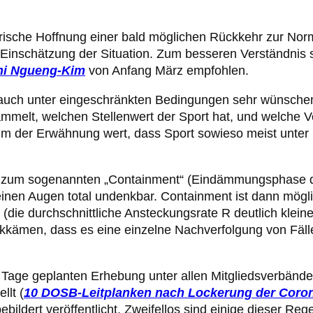
ische Hoffnung einer bald möglichen Rückkehr zur Norm
n Einschätzung der Situation. Zum besseren Verständnis 
Thi Ngueng-Kim
von Anfang März empfohlen.
b auch unter eingeschränkten Bedingungen sehr wünsche
melt, welchen Stellenwert der Sport hat, und welche Vo
Kaum der Erwähnung wert, dass Sport sowieso meist unter
den zum sogenannten „Containment“ (Eindämmungsphase 
einen Augen total undenkbar. Containment ist dann mögl
die durchschnittliche Ansteckungsrate R deutlich kleiner
kkämen, dass es eine einzelne Nachverfolgung von Fäl
 Tage geplanten Erhebung unter allen Mitgliedsverbände
llt (
10 DOSB-Leitplanken nach Lockerung der Coro
ildert veröffentlicht. Zweifellos sind einige dieser Reg