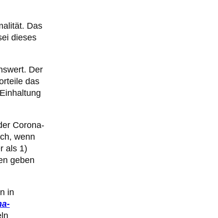
alität. Das
sei dieses
nswert. Der
rteile das
 Einhaltung
der Corona-
ich, wenn
 als 1)
len geben
n in
na-
eln