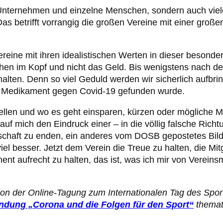
ur Unternehmen und einzelne Menschen, sondern auch viel
as betrifft vorrangig die großen Vereine mit einer groß
eine mit ihren idealistischen Werten in dieser besonder
chen im Kopf und nicht das Geld. Bis wenigstens nach d
alten. Denn so viel Geduld werden wir sicherlich aufbri
in Medikament gegen Covid-19 gefunden wurde.
llen und wo es geht einsparen, kürzen oder mögliche Mi
uf mich den Eindruck einer – in die völlig falsche Richt
tschaft zu enden, ein anderes vom DOSB gepostetes Bild
el besser. Jetzt dem Verein die Treue zu halten, die Mit
t aufrecht zu halten, das ist, was ich mir von Vereinsm
ion der Online-Tagung zum Internationalen Tag des Sport
endung „Corona und die Folgen für den Sport“
themati