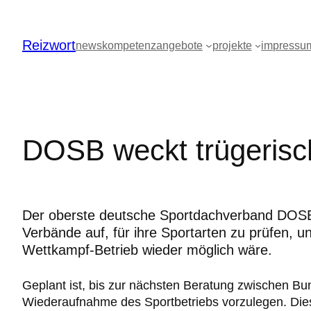
Zum
Inhalt
Reizwort
springen
news
kompetenz
angebote
projekte
impressu
DOSB weckt trügerisc
Der oberste deutsche Sportdachverband DOSB 
Verbände auf, für ihre Sportarten zu prüfen, 
Wettkampf-Betrieb wieder möglich wäre.
Geplant ist, bis zur nächsten Beratung zwischen Bu
Wiederaufnahme des Sportbetriebs vorzulegen. Dies i