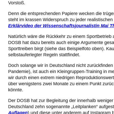
Vorstoß.
Denn die entsprechenden Papiere wecken die trüger
steht im krassen Widerspruch zu jeder realistische
Erklärvideo der Wissenschaftsjournalistin Mai 
Natürlich wäre die Rückkehr zu einem Sportbetrie
DOSB hat dazu bereits auch einige Argumente gesam
Sporttreiben birgt (siehe das Beispielfoto oben). 
selbstauferlegter Regeln stattfindet.
Doch solange wir in Deutschland nicht zurückfin
Pandemie), ist auch ein Kleingruppen-Training in m
wir durch einen extrem niedrigen Reproduktionswert (
über wenigstens zwei Monate zu einem Punkt zurüc
könnte.
Der DOSB hat zur Begleitung der innerhalb weniger
Deutschland zehn sogenannte „Leitplanken“ aufgeste
Auflagen
) und diese unter anderem auf Instagram beb