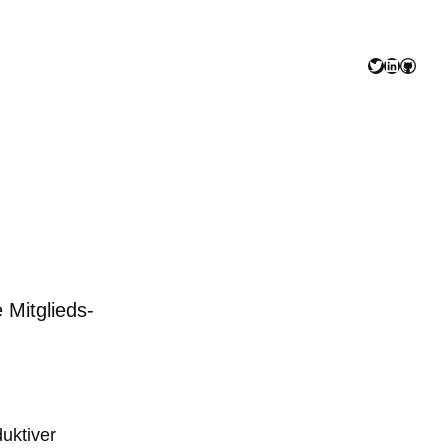
Twitter
LinkedIn
GitHu
Mitglieds-
uktiver