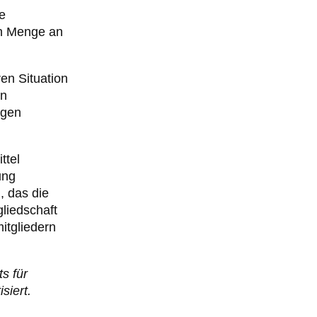
e
en Menge an
en Situation
en
ngen
ttel
ung
, das die
gliedschaft
itgliedern
s für
siert.