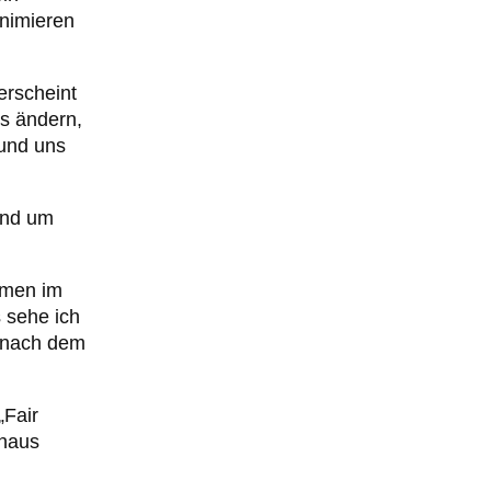
inimieren
erscheint
ts ändern,
 und uns
und um
hmen im
s sehe ich
, nach dem
„Fair
chaus