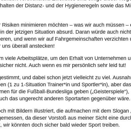
Einhalten der Distanz- und der Hygieneregeln sowie das M
wir Risiken minimieren möchten – was wir auch müssen – 
in der jetzigen Situation absurd. Daran würde auch nich
nieren, und wenn wir auf Fahrgemeinschaften verzichten
 uns überall anstecken!
m viele Arbeitsplätze, um den Erhalt von Unternehmen 
cher nicht. Auch wenn es mir persönlich sehr leid tut!
stimmt, und dabei schon jetzt vielleicht zu viel. Ausna
en (1 zu 1-Situation Trainer*in und Sportler*in), aber da
hmen für die Fußball-Bundesliga geben („Geisterspiele“)
 auch das ungerecht anderen Sportarten gegenüber wäre.
 mit Bildern illustriert, die aufmachen mit dem Slogan 
gemessen, da dieser Vorstoß aus meiner Sicht eine dur
, wir könnten doch sicher bald wieder Sport treiben.