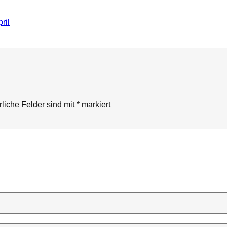
ril
rliche Felder sind mit
*
markiert