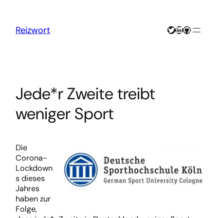
Zum
Inhalt
springen
Twitter
LinkedIn
GitHub
Reizwort
Jede*r Zweite treibt
weniger Sport
Die
Corona-
Lockdown
s dieses
Jahres
haben zur
Folge,