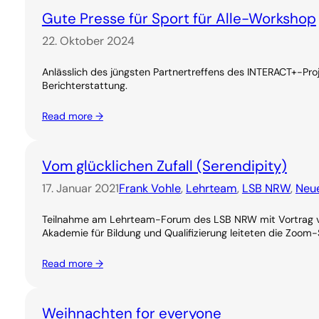
Gute Presse für Sport für Alle-Workshop
22. Oktober 2024
Anlässlich des jüngsten Partnertreffens des INTERACT+-Pro
Berichterstattung.
Read more →
Vom glücklichen Zufall (Serendipity)
17. Januar 2021
Frank Vohle
, 
Lehrteam
, 
LSB NRW
, 
Neue
Teilnahme am Lehrteam-Forum des LSB NRW mit Vortrag vo
Akademie für Bildung und Qualifizierung leiteten die Zoo
Read more →
Weihnachten for everyone