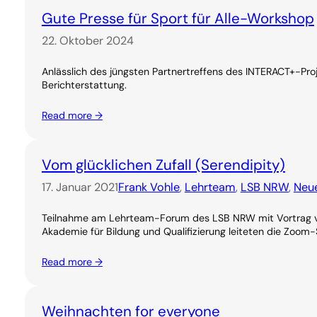
Gute Presse für Sport für Alle-Workshop
22. Oktober 2024
Anlässlich des jüngsten Partnertreffens des INTERACT+-Pro
Berichterstattung.
Read more →
Vom glücklichen Zufall (Serendipity)
17. Januar 2021
Frank Vohle
, 
Lehrteam
, 
LSB NRW
, 
Neue
Teilnahme am Lehrteam-Forum des LSB NRW mit Vortrag vo
Akademie für Bildung und Qualifizierung leiteten die Zoo
Read more →
Weihnachten for everyone