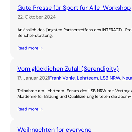
Gute Presse für Sport für Alle-Workshop
22. Oktober 2024
Anlässlich des jüngsten Partnertreffens des INTERACT+-Pro
Berichterstattung.
Read more →
Vom glücklichen Zufall (Serendipity)
17. Januar 2021
Frank Vohle
, 
Lehrteam
, 
LSB NRW
, 
Neue
Teilnahme am Lehrteam-Forum des LSB NRW mit Vortrag vo
Akademie für Bildung und Qualifizierung leiteten die Zoo
Read more →
Weihnachten for everyone