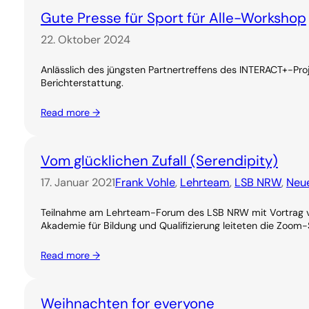
Gute Presse für Sport für Alle-Workshop
22. Oktober 2024
Anlässlich des jüngsten Partnertreffens des INTERACT+-Pro
Berichterstattung.
Read more →
Vom glücklichen Zufall (Serendipity)
17. Januar 2021
Frank Vohle
, 
Lehrteam
, 
LSB NRW
, 
Neue
Teilnahme am Lehrteam-Forum des LSB NRW mit Vortrag vo
Akademie für Bildung und Qualifizierung leiteten die Zoo
Read more →
Weihnachten for everyone