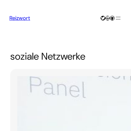
Zum
Inhalt
springen
Twitter
LinkedIn
GitHub
Reizwort
soziale Netzwerke