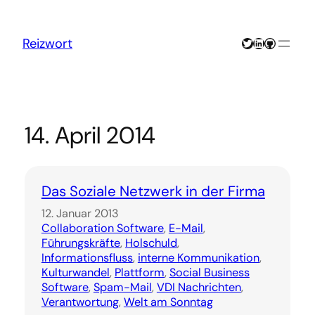
Zum
Inhalt
springen
Twitter
LinkedIn
GitHub
Reizwort
14. April 2014
Das Soziale Netzwerk in der Firma
12. Januar 2013
Collaboration Software
, 
E-Mail
, 
Führungskräfte
, 
Holschuld
, 
Informationsfluss
, 
interne Kommunikation
, 
Kulturwandel
, 
Plattform
, 
Social Business
Software
, 
Spam-Mail
, 
VDI Nachrichten
, 
Verantwortung
, 
Welt am Sonntag