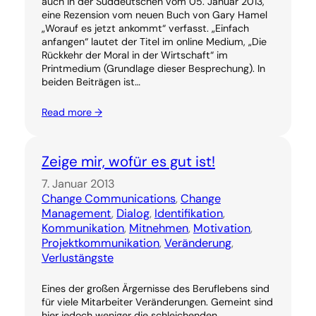
auch in der Süddeutschen vom 05. Januar 2013,
eine Rezension vom neuen Buch von Gary Hamel
„Worauf es jetzt ankommt“ verfasst. „Einfach
anfangen“ lautet der Titel im online Medium, „Die
Rückkehr der Moral in der Wirtschaft“ im
Printmedium (Grundlage dieser Besprechung). In
beiden Beiträgen ist…
Read more →
Zeige mir, wofür es gut ist!
7. Januar 2013
Change Communications
, 
Change
Management
, 
Dialog
, 
Identifikation
, 
Kommunikation
, 
Mitnehmen
, 
Motivation
, 
Projektkommunikation
, 
Veränderung
, 
Verlustängste
Eines der großen Ärgernisse des Beruflebens sind
für viele Mitarbeiter Veränderungen. Gemeint sind
hier jedoch weniger die schleichenden