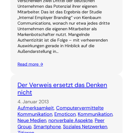
verschenken zwei Drittel der deutschen
Unternehmen das Potenzial ihrer eigenen
Mitarbeiter. Das ist das Ergebnis der Studie
„Internal Employer Branding“ von Kienbaum
Communications, wonach nur etwa jedes dritte
Unternehmen die eigenen Mitarbeiter als
Markenbotschafter nutzt. Mangelnde
Authentizität ist die Folge – mit verheerenden
Auswirkungen gerade in Hinblick auf die
Außendarstellung in…
Read more →
Der Verweis ersetzt das Denken
nicht
4. Januar 2013
Aufmerksamkeit
, 
Computervermittelte
Kommunikation
, 
Emoticon
, 
Kommunikation
, 
Neue Medien
, 
nonverbale Aspekte
, 
Peer
Group
, 
Smartphone
, 
Soziales Netzwerken
, 
Zitieren