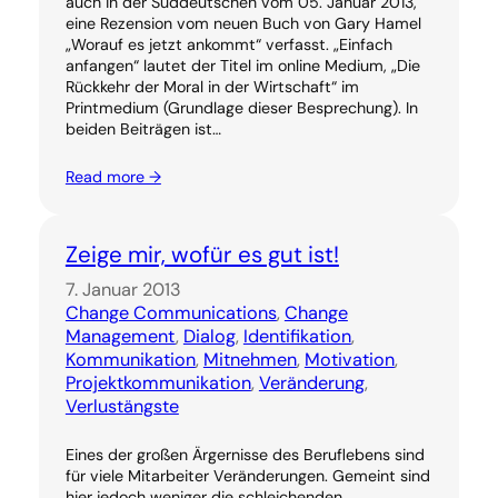
auch in der Süddeutschen vom 05. Januar 2013,
eine Rezension vom neuen Buch von Gary Hamel
„Worauf es jetzt ankommt“ verfasst. „Einfach
anfangen“ lautet der Titel im online Medium, „Die
Rückkehr der Moral in der Wirtschaft“ im
Printmedium (Grundlage dieser Besprechung). In
beiden Beiträgen ist…
Read more →
Zeige mir, wofür es gut ist!
7. Januar 2013
Change Communications
, 
Change
Management
, 
Dialog
, 
Identifikation
, 
Kommunikation
, 
Mitnehmen
, 
Motivation
, 
Projektkommunikation
, 
Veränderung
, 
Verlustängste
Eines der großen Ärgernisse des Beruflebens sind
für viele Mitarbeiter Veränderungen. Gemeint sind
hier jedoch weniger die schleichenden