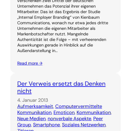
verschenken zwei Drittel der deutschen
Unternehmen das Potenzial ihrer eigenen
Mitarbeiter. Das ist das Ergebnis der Studie
„Internal Employer Branding“ von Kienbaum
Communications, wonach nur etwa jedes dritte
Unternehmen die eigenen Mitarbeiter als
Markenbotschafter nutzt. Mangelnde
Authentizität ist die Folge – mit verheerenden
Auswirkungen gerade in Hinblick auf die
Außendarstellung in…
Read more →
Der Verweis ersetzt das Denken
nicht
4. Januar 2013
Aufmerksamkeit
, 
Computervermittelte
Kommunikation
, 
Emoticon
, 
Kommunikation
, 
Neue Medien
, 
nonverbale Aspekte
, 
Peer
Group
, 
Smartphone
, 
Soziales Netzwerken
, 
Zitieren