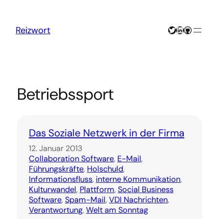
Zum
Inhalt
springen
Twitter
LinkedIn
GitHub
Reizwort
Betriebssport
Das Soziale Netzwerk in der Firma
12. Januar 2013
Collaboration Software
, 
E-Mail
, 
Führungskräfte
, 
Holschuld
, 
Informationsfluss
, 
interne Kommunikation
, 
Kulturwandel
, 
Plattform
, 
Social Business
Software
, 
Spam-Mail
, 
VDI Nachrichten
, 
Verantwortung
, 
Welt am Sonntag