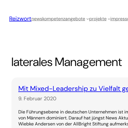
Zum
Inhalt
Reizwort
springen
news
kompetenz
angebote
projekte
impres
laterales Management
Mit Mixed-Leadership zu Vielfalt g
9. Februar 2020
Die Führungsebene in deutschen Unternehmen ist im
von Männern dominiert. Darauf hat jüngst News Aktue
Wiebke Andersen von der AllBright Stiftung aufme