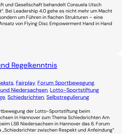
aft und Gesellschaft behandelt Consuela Utsch
“. Bei Leadership 4.0 gehe es nicht mehr um Macht
, sondern um Führen in flachen Strukturen – eine
Ansatz von Flying Disc Empowerment Hand in Hand
und Regelkenntnis
Seksts
, 
Fairplay
, 
Forum Sportbewegung
, 
und Niedersachsen
, 
Lotto-Sportstiftung
tge
, 
Schiedsrichten
, 
Selbstregulierung
rtbewegung der Lotto-Sportstiftung beim
chsen in Hannover zum Thema Schiedsrichten Am
 beim LSB Niedersachsen in Hannover das 6. Forum
„Schiedsrichter zwischen Respekt und Anfeindung“