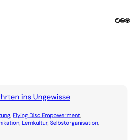
Twitter
LinkedIn
GitHu
ahrten ins Ungewisse
tung
, 
Flying Disc Empowerment
, 
ikation
, 
Lernkultur
, 
Selbstorganisation
, 