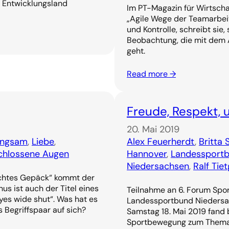
ls Entwicklungsland
Im PT-Magazin für Wirtsch
„Agile Wege der Teamarbeit
und Kontrolle, schreibt sie
Beobachtung, die mit dem 
geht.
Read more →
Freude, Respekt, 
20. Mai 2019
angsam
, 
Liebe
, 
Alex Feuerherdt
, 
Britta 
chlossene Augen
Hannover
, 
Landessportb
Niedersachsen
, 
Ralf Tie
chtes Gepäck“ kommt der
us ist auch der Titel eines
Teilnahme an 6. Forum Spo
Eyes wide shut“. Was hat es
Landessportbund Niedersa
Begriffspaar auf sich?
Samstag 18. Mai 2019 fand
Sportbewegung zum Thema 