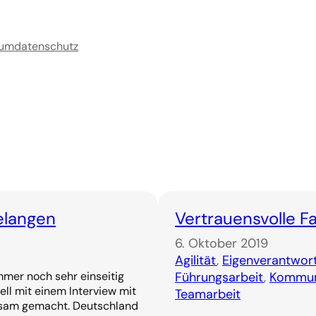
sum
datenschutz
elangen
Vertrauensvolle F
6. Oktober 2019
Agilität
, 
Eigenverantwor
mer noch sehr einseitig
Führungsarbeit
, 
Kommun
ll mit einem Interview mit
Teamarbeit
rksam gemacht. Deutschland