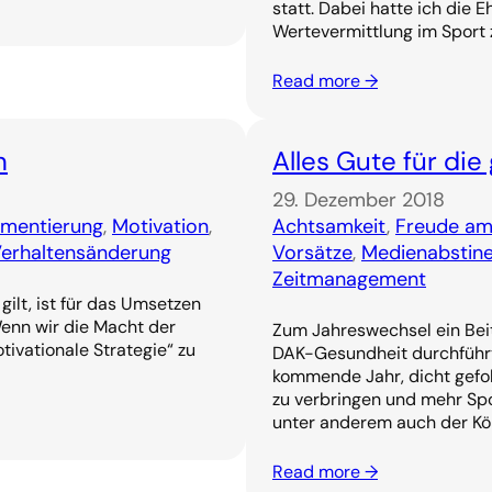
statt. Dabei hatte ich die 
Wertevermittlung im Sport 
Read more →
n
Alles Gute für die
29. Dezember 2018
ementierung
, 
Motivation
, 
Achtsamkeit
, 
Freude am
erhaltensänderung
Vorsätze
, 
Medienabstin
Zeitmanagement
ilt, ist für das Umsetzen
enn wir die Macht der
Zum Jahreswechsel ein Beit
ivationale Strategie“ zu
DAK-Gesundheit durchführt:
kommende Jahr, dicht gefol
zu verbringen und mehr Spo
unter anderem auch der Köl
Read more →