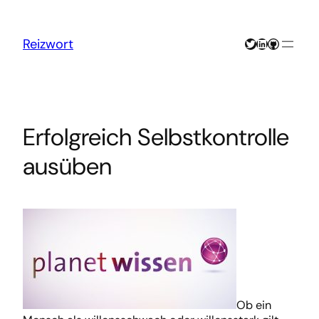
Zum
Inhalt
springen
Twitter
LinkedIn
GitHub
Reizwort
Erfolgreich Selbstkontrolle
ausüben
Ob ein