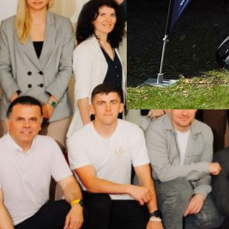
Auftakt zu erneue
26. Mai 2026
Einladung des Ultimate-T
nach Verden Am Samstag 23
Verden mit dem Braunschwe
halten, der den Auftakt zu
werden nach vorheriger Ab
Ultimate Spirits behandelt.