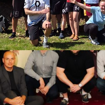
rten Spirit-Workshops
eams RotPot vom MTV Braunschweig zum Workshop
. Mai 2026 konnte ich in der Jugendherberge
iger Ultimate-Team RotPot einen Spirit-Workshop
 einer neuen Angebotsreihe darstellt. Je Workshop
sprache nur zwei der fünf Kompetenzbereiche des
 In diesem…