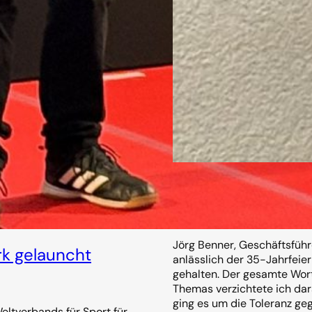
Was bedeutet uns 
14. November 2025
Jörg Benner, Geschäftsfüh
k gelauncht
anlässlich der 35-Jahrfeie
gehalten. Der gesamte Wort
Themas verzichtete ich da
ging es um die Toleranz ge
ltverbands für Sport für