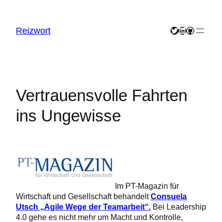
Zum
Inhalt
springen
Reizwort
Twitter
LinkedIn
GitHub
Vertrauensvolle Fahrten
ins Ungewisse
Im PT-Magazin für
Wirtschaft und Gesellschaft behandelt
Consuela
Utsch „Agile Wege der Teamarbeit“.
Bei Leadership
4.0 gehe es nicht mehr um Macht und Kontrolle,