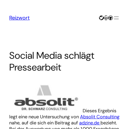
Zum
Inhalt
springen
Twitter
LinkedIn
GitHub
Reizwort
Social Media schlägt
Pressearbeit
Dieses Ergebnis
legt eine neue Untersuchung von
Absolit Consulting
nahe, auf die sich ein Beitrag auf
adzine.de
bezieht.
Bei der Auswertung von mehr als 1.000 Fragebögen